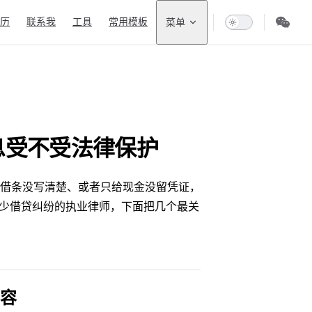
n Navigation
历
联系我
工具
常用模板
菜单
息受不受法律保护
借条没写清楚、或者只给现金没留凭证，
不少借贷纠纷的执业律师，下面把几个最关
容