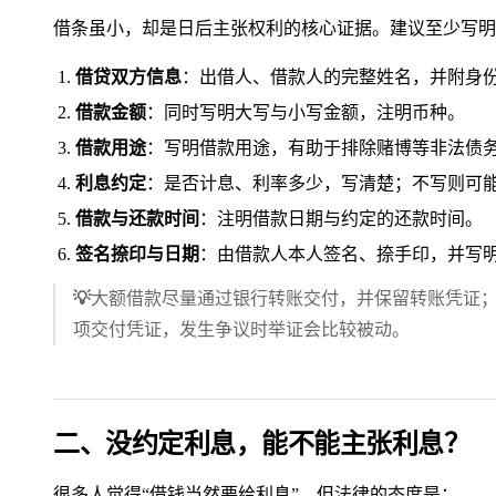
借条虽小，却是日后主张权利的核心证据。建议至少写明
借贷双方信息
：出借人、借款人的完整姓名，并附身
借款金额
：同时写明大写与小写金额，注明币种。
借款用途
：写明借款用途，有助于排除赌博等非法债
利息约定
：是否计息、利率多少，写清楚；不写则可
借款与还款时间
：注明借款日期与约定的还款时间。
签名捺印与日期
：由借款人本人签名、捺手印，并写
💡
大额借款尽量通过银行转账交付，并保留转账凭证；
项交付凭证，发生争议时举证会比较被动。
二、没约定利息，能不能主张利息？
很多人觉得“借钱当然要给利息”，但法律的态度是：