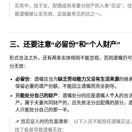
实务中，找子女、配偶或将来要分财产的人来“见证”，
致遗嘱被认定无效，这是最常见的坑之一。
三、还要注意“必留份”和“个人财产”
形式合法之外，还有两条实体规则不能忽视，否则遗嘱仍可
分无效：
必留份
：遗嘱应当为
缺乏劳动能力又没有生活来源
的继
保留必要的遗产份额，不能因立遗嘱而完全剥夺。
只能处分自己的财产
：遗嘱处分的应是遗嘱人
个人
的合
产。属于夫妻共同财产的，应先依法分出配偶的部分，
人只能处分自己的那一半。
📌 找见证人时的负面清单
： 以下人员不能担任遗嘱见证
找了极易导致遗嘱无效：