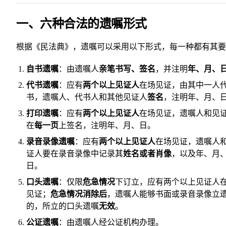
一、六种合法的遗嘱形式
根据《民法典》，遗嘱可以采用以下形式，每一种都有其要
自书遗嘱
：由遗嘱人
亲笔书写、签名
，并注明
年、月、
代书遗嘱
：应有
两个以上见证人
在场见证，由其中一人
书，遗嘱人、代书人和其他见证人
签名
，注明年、月、
打印遗嘱
：应有
两个以上见证人
在场见证，遗嘱人和见
在
每一页
上签名，注明年、月、日。
录音录像遗嘱
：应有
两个以上见证人
在场见证，遗嘱人
证人要在录音录像中记录其
姓名或者肖像
，以及年、月
日。
口头遗嘱
：仅限
危急情况
下订立，应有两个以上见证人
见证；
危急情况消除后
，遗嘱人能够书面或录音录像立
的，所立的口头遗嘱
无效
。
公证遗嘱
：由遗嘱人经公证机构办理。