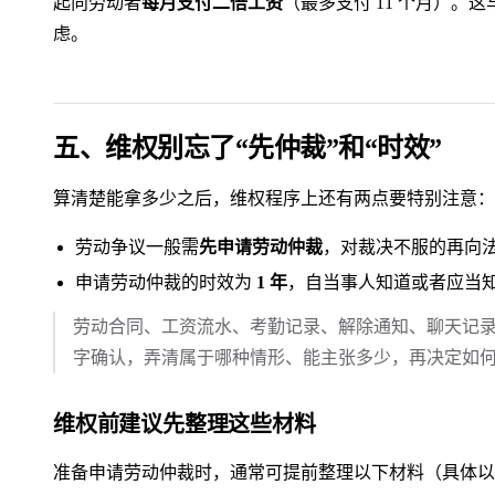
起向劳动者
每月支付二倍工资
（最多支付 11 个月）。
虑。
五、维权别忘了“先仲裁”和“时效”
算清楚能拿多少之后，维权程序上还有两点要特别注意：
劳动争议一般需
先申请劳动仲裁
，对裁决不服的再向
申请劳动仲裁的时效为
1 年
，自当事人知道或者应当
劳动合同、工资流水、考勤记录、解除通知、聊天记
字确认，弄清属于哪种情形、能主张多少，再决定如
维权前建议先整理这些材料
准备申请劳动仲裁时，通常可提前整理以下材料（具体以