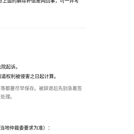
这与上面的解除补偿是两回事，可一并考
法院起诉。
知道权利被侵害之日起计算。
录等都要尽早保存。被辞退后先别急着签
何处理。
当地仲裁委要求为准）：