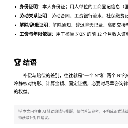
身份证明
：本人身份证；用人单位的工商登记信息（
劳动关系证明
：劳动合同、工资银行流水、社保缴费
解除/辞退证明
：解除通知、辞退聊天记录、离职交接
工资与年限依据
：用于核算 N/2N 的前 12 个月收入证
🏆 结语
补偿与赔偿的差别，往往就是“一个 N”和“两个 N”
冷静核对情形、计算金额、固定证据，必要时尽早咨询律
的权益。
💡 本文内容由 AI 辅助编辑与排版，仅供普法参考，不构成正式
师获取针对性建议。