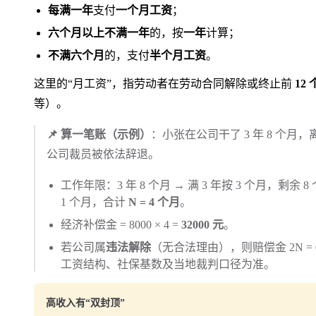
每满一年
支付
一个月工资
；
六个月以上不满一年
的，按
一年
计算；
不满六个月
的，支付
半个月工资
。
这里的“月工资”，指劳动者在劳动合同解除或终止前
12
等）。
📌 算一笔账（示例）
：小张在公司干了 3 年 8 个月，离
公司裁员被依法辞退。
工作年限：3 年 8 个月 → 满 3 年按 3 个月，剩余
1 个月，合计
N = 4 个月
。
经济补偿金 = 8000 × 4 =
32000 元
。
若公司属
违法解除
（无合法理由），则赔偿金 2N =
工资结构、社保基数及当地裁判口径为准。
高收入有“双封顶”